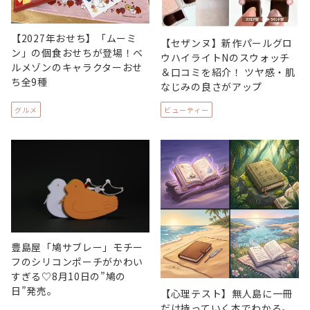
【2027年おせち】「ムーミ
【セザンヌ】新作パールグロ
ン」の個食おせちが登場！ベ
ウハイライトNのスウォッチ
ルメゾンのキャラクターおせ
＆口コミを紹介！ ツヤ感・肌
ち全9種
なじみの良さがアップ
グルメ
ビューティー
豊島屋「鳩サブレー」モチー
フのシリコンポーチがかわい
すぎる♡8月10日の”鳩の
日”発売。
【心理テスト】無人島に一冊
だけ持っていく本でわかる。