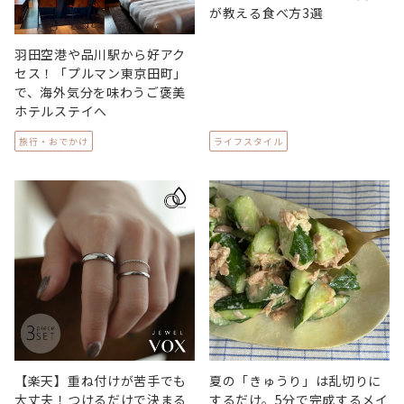
が教える食べ方3選
羽田空港や品川駅から好アク
セス！「プルマン東京田町」
で、海外気分を味わうご褒美
ホテルステイへ
旅行・おでかけ
ライフスタイル
【楽天】重ね付けが苦手でも
夏の「きゅうり」は乱切りに
大丈夫！つけるだけで決まる
するだけ。5分で完成するメイ