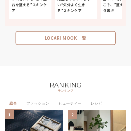
台を整える”スキンケ
い“気分よく生き
こそ、”整える”
ア
る”スキンケア
う選択
LOCARI MOOK一覧
RANKING
ランキング
総合
ファッション
ビューティー
レシピ
1
2