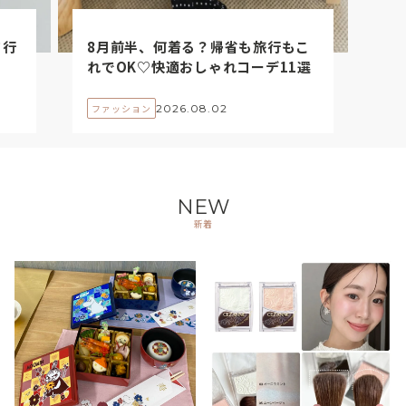
て行
8月前半、何着る？帰省も旅行もこ
れでOK♡快適おしゃれコーデ11選
2026.08.02
ファッション
NEW
新着