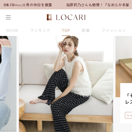
ダーに就任！いい男の休日を披露
指原莉乃さんも絶賛！『なめらか本舗』保
08.10
Mon/月
MOOK
ランキング
TOP
新着
ファッション
「
レ
ラ