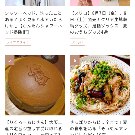
シャワーヘッド、洗ったこと
【スリコ】8月7日（金）、8
ある？よく見ると水アカだら
日（土）発売！クリア生地収
けかも【かんたんシャワーヘ
納グッズ、足指ソックス｜夏
ッド掃除術】
のおうちグッズ4選
ライフスタイル
100yen
5
6
【りくろーおじさん】大阪土
さっぱりからピリ辛まで！夏
産の定番♡並ばず受け取れる
の食卓を彩る「そうめんアレ
「リクロッカー」を使ってみ
ンジレシピ」10選