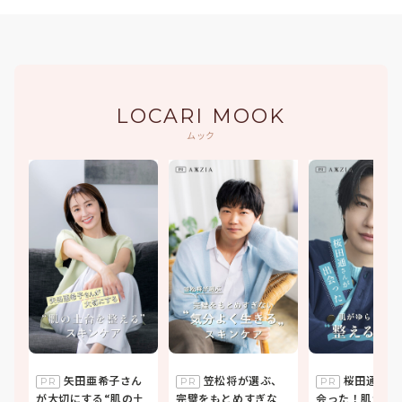
LOCARI MOOK
ムック
矢田亜希子さん
笠松将が選ぶ、
桜田通さんが出
PR
PR
PR
が大切にする“肌の土
完璧をもとめすぎな
会った！肌がゆ