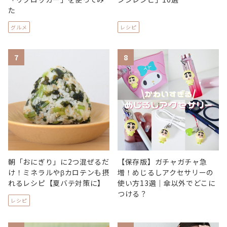
た
グルメ
レシピ
7
8
朝「おにぎり」に2つ混ぜるだ
【保存版】ガチャガチャ急
け！ミネラルやβカロテンも摂
増！めじるしアクセサリーの
れるレシピ【夏バテ対策に】
使い方13選｜傘以外でどこに
つける？
レシピ