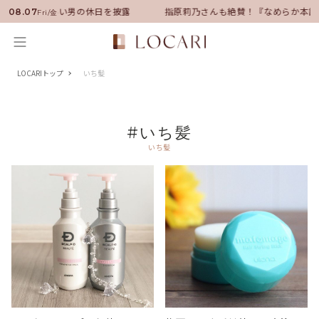
バサダーに就任！いい男の休日を披露
指原莉乃さんも絶賛！『なめらか本舗
08.07
Fri/金
LOCARIトップ
いち髪
#いち髪
いち髪