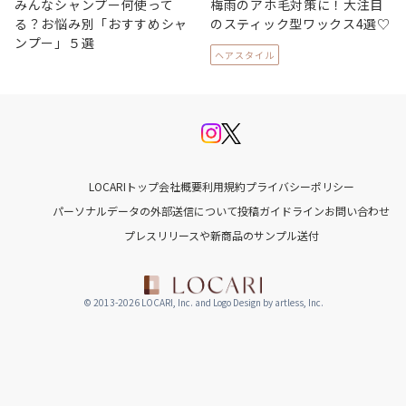
みんなシャンプー何使って
梅雨のアホ毛対策に！大注目
る？お悩み別「おすすめシャ
のスティック型ワックス4選♡
ンプー」５選
ヘアスタイル
LOCARIトップ
会社概要
利用規約
プライバシーポリシー
パーソナルデータの外部送信について
投稿ガイドライン
お問い合わせ
プレスリリースや新商品のサンプル送付
© 2013-2026 LOCARI, Inc. and Logo Design by artless, Inc.