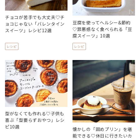
チョコが苦手でも大丈夫♡チ
豆腐を使ってヘルシー&節約
ョコじゃない「バレンタイン
♡罪悪感なく食べられる「豆
スイーツ」レシピ12選
腐スイーツ」10選
レシピ
レシピ
型がなくても作れる♡子供も
喜ぶ「型要らずおやつ」レシ
ピ10選
懐かしの「固めプリン」を堪
能できる♡休日に行きたいカ