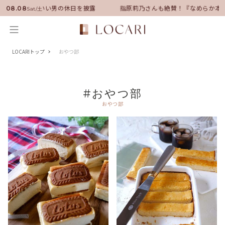
バサダーに就任！いい男の休日を披露
指原莉乃さんも絶賛！『なめらか本
08.08
Sat/土
LOCARIトップ
おやつ部
#おやつ部
おやつ部