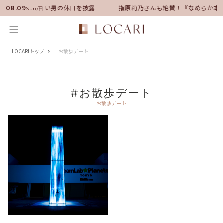
ンバサダーに就任！いい男の休日を披露
指原莉乃さんも絶賛！『なめらか本
08.09
Sun/日
LOCARIトップ
お散歩デート
#お散歩デート
お散歩デート