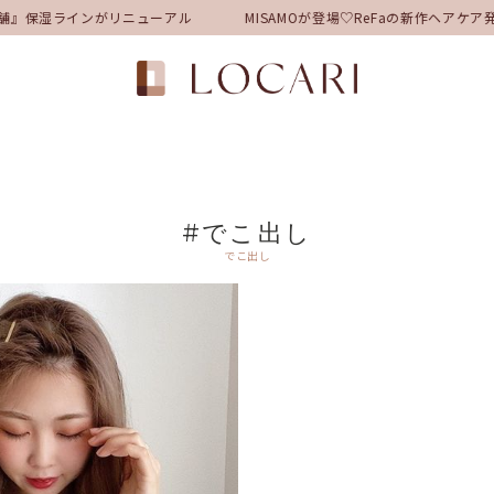
舗』保湿ラインがリニューアル
MISAMOが登場♡ReFaの新作ヘア
#でこ出し
でこ出し