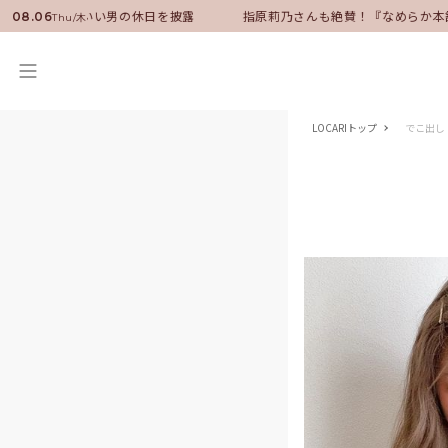
ンバサダーに就任！いい男の休日を披露
指原莉乃さんも絶賛！『なめらか本
08.06
Thu/木
LOCARIトップ
でこ出し