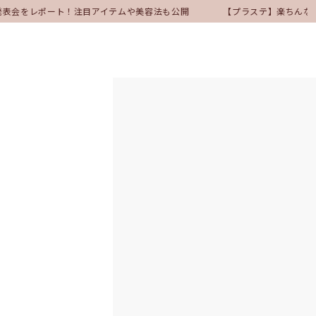
ケア発表会をレポート！注目アイテムや美容法も公開
【プラステ】楽ちんな