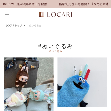
バサダーに就任！いい男の休日を披露
指原莉乃さんも絶賛！『なめらか本
08.07
Fri/金
LOCARIトップ
ぬいぐるみ
#ぬいぐるみ
ぬいぐるみ