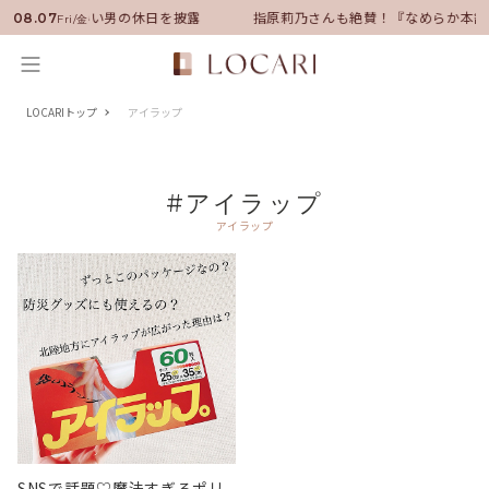
バサダーに就任！いい男の休日を披露
指原莉乃さんも絶賛！『なめらか本舗
08.07
Fri/金
LOCARIトップ
アイラップ
#アイラップ
アイラップ
SNSで話題♡魔法すぎるポリ