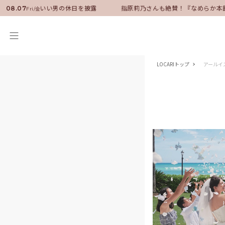
ンバサダーに就任！いい男の休日を披露
指原莉乃さんも絶賛！『なめらか本
08.07
Fri/金
LOCARIトップ
アールイ