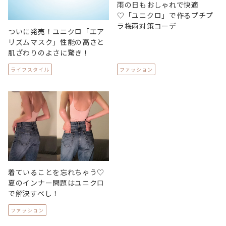
雨の日もおしゃれで快適
♡「ユニクロ」で作るプチプ
ラ梅雨対策コーデ
ついに発売！ユニクロ「エア
リズムマスク」性能の高さと
肌ざわりのよさに驚き！
ライフスタイル
ファッション
着ていることを忘れちゃう♡
夏のインナー問題はユニクロ
で解決すべし！
ファッション