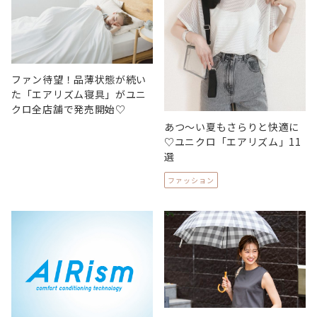
ファン待望！品薄状態が続い
た「エアリズム寝具」がユニ
クロ全店舗で発売開始♡
あつ～い夏もさらりと快適に
♡ユニクロ「エアリズム」11
選
ファッション