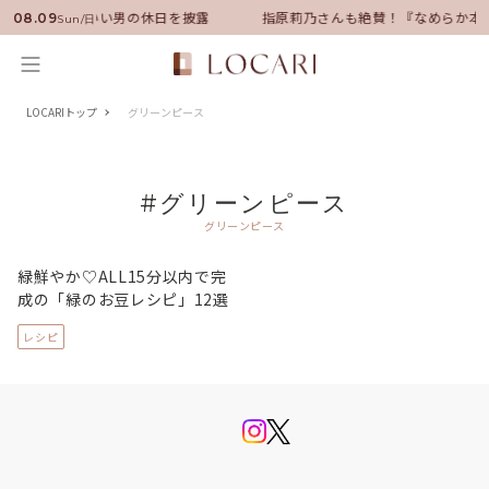
ンバサダーに就任！いい男の休日を披露
指原莉乃さんも絶賛！『なめらか本
08.09
Sun/日
LOCARIトップ
グリーンピース
#グリーンピース
グリーンピース
緑鮮やか♡ALL15分以内で完
成の「緑のお豆レシピ」12選
レシピ