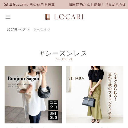
バサダーに就任！いい男の休日を披露
指原莉乃さんも絶賛！『なめらか本
08.09
Sun/日
LOCARIトップ
シーズンレス
#シーズンレス
シーズンレス