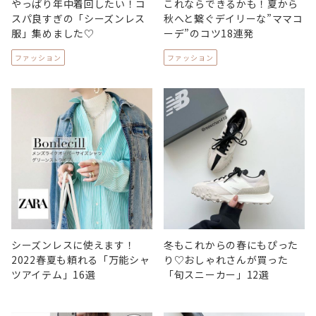
やっぱり年中着回したい！コ
これならできるかも！夏から
スパ良すぎの「シーズンレス
秋へと繋ぐデイリーな”ママコ
服」集めました♡
ーデ”のコツ18連発
ファッション
ファッション
シーズンレスに使えます！
冬もこれからの春にもぴった
2022春夏も頼れる「万能シャ
り♡おしゃれさんが買った
ツアイテム」16選
「旬スニーカー」12選