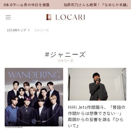
サダーに就任！いい男の休日を披露
指原莉乃さんも絶賛！『なめらか本舗』
08.07
Fri/金
LOCARIトップ
ジャニーズ
#ジャニーズ
ジャニーズ
HiHi Jets作間龍斗、「普段の
作間からは想像できない…」
周囲からの反響を語る『ひら
いて』