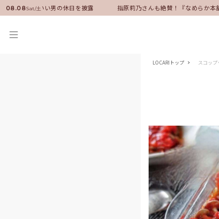
バサダーに就任！いい男の休日を披露
指原莉乃さんも絶賛！『なめらか本
08.08
Sat/土
LOCARIトップ
スコップ