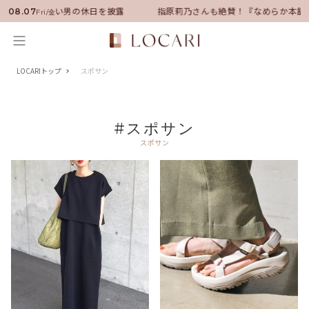
サダーに就任！いい男の休日を披露
指原莉乃さんも絶賛！『なめらか本舗
08.07
Fri/金
LOCARIトップ
スポサン
#スポサン
スポサン