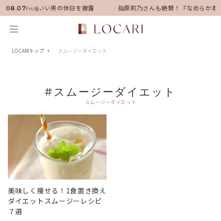
ンバサダーに就任！いい男の休日を披露
指原莉乃さんも絶賛！『なめらか本
08.07
Fri/金
LOCARIトップ
スムージーダイエット
#スムージーダイエット
スムージーダイエット
美味しく痩せる！1食置き換え
ダイエットスムージーレシピ
７選