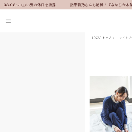
サダーに就任！いい男の休日を披露
指原莉乃さんも絶賛！『なめらか本舗
08.08
Sat/土
LOCARIトップ
ナイトブ