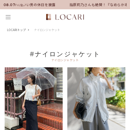
バサダーに就任！いい男の休日を披露
指原莉乃さんも絶賛！『なめらか本
08.07
Fri/金
LOCARIトップ
ナイロンジャケット
#ナイロンジャケット
ナイロンジャケット