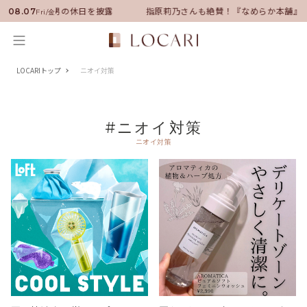
ダーに就任！いい男の休日を披露
指原莉乃さんも絶賛！『なめらか本舗』
08.07
Fri/金
LOCARIトップ
ニオイ対策
#ニオイ対策
ニオイ対策