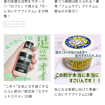
夏の快適な日常をサポート
憂うつ週間は変えられる！優
♡「ロフト」で買える『汗・
秀「フェムケア」アイテムに
においケアアイテム』を大特
頼るのが良き♡
集！
ライフスタイル
“ニオイ”を気にせず過ごすな
気になる季節に向けて準備！
らコレ使お♡部位別「エチケ
においケアアイテム12選
ットコスメ」10選