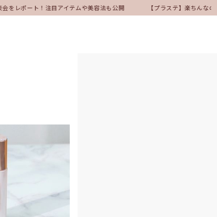
発表会をレポート！注目アイテムや美容法も公開
【プラステ】楽ちんなの