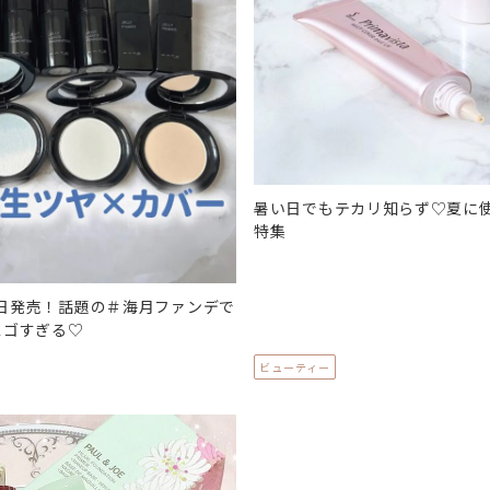
暑い日でもテカリ知らず♡夏に
特集
25日発売！話題の＃海月ファンデで
スゴすぎる♡
ビューティー