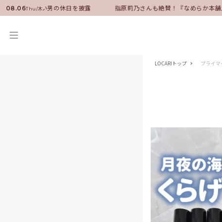
バサダーに就任！いい男の休日を披露
指原莉乃さんも絶賛！『なめらか本舗
08.06
Thu/木
LOCARIトップ
プライマ