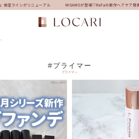
』保湿ラインがリニューアル
MISAMOが登場♡ReFaの新作ヘアケア
ー
#プライマー
プライマー