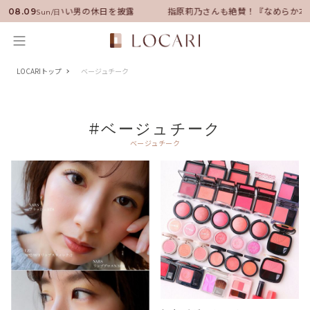
ンバサダーに就任！いい男の休日を披露
指原莉乃さんも絶賛！『なめらか本
08.09
Sun/日
LOCARIトップ
ベージュチーク
#ベージュチーク
ベージュチーク