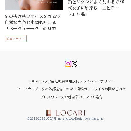
顔色がグンとよく見える♡30
代女子に馴染む「血色チー
ク」８選
旬の抜け感フェイスを作る♡
自然な血色と小顔も叶える
「ベージュチーク」の魅力
ビューティー
LOCARIトップ
会社概要
利用規約
プライバシーポリシー
パーソナルデータの外部送信について
投稿ガイドライン
お問い合わせ
プレスリリースや新商品のサンプル送付
© 2013-2026 LOCARI, Inc. and Logo Design by artless, Inc.