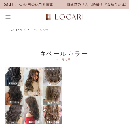
バサダーに就任！いい男の休日を披露
指原莉乃さんも絶賛！『なめらか本舗
08.11
Tue/火
LOCARIトップ
ペールカラー
#ペールカラー
ペールカラー