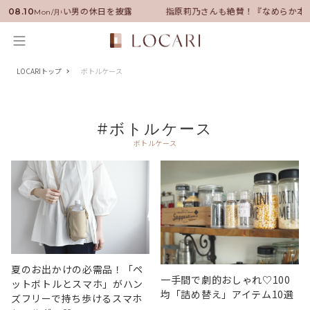
ンバサダーに就任！いい男の休日を披露
指原莉乃さんも絶賛！『なめらか本
08.10
Mon/月
LOCARIトップ
ボトルケース
#ボトルケース
ボトルケース
夏のお出かけの必需品！「ペ
一手間で劇的おしゃれ♡100
ットボトルとスマホ」がハン
均「詰め替え」アイテム10選
ズフリーで持ち歩けるスマホ