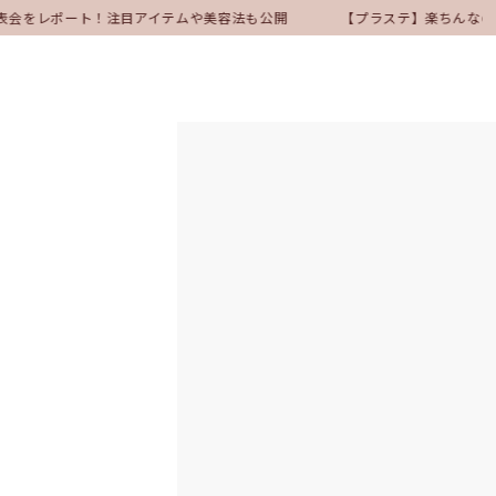
ア発表会をレポート！注目アイテムや美容法も公開
【プラステ】楽ちんなの