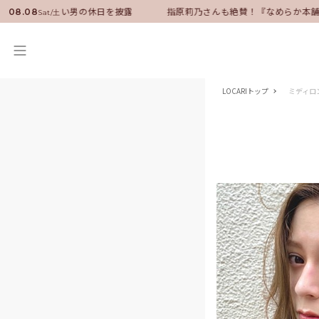
バサダーに就任！いい男の休日を披露
指原莉乃さんも絶賛！『なめらか本舗
08.08
Sat/土
LOCARIトップ
ミディロ