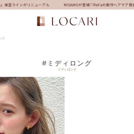
』保湿ラインがリニューアル
MISAMOが登場♡ReFaの新作ヘアケ
ング
#ミディロング
ミディロング