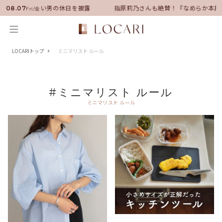
バサダーに就任！いい男の休日を披露
指原莉乃さんも絶賛！『なめらか本舗
08.07
Fri/金
LOCARIトップ
ミニマリスト ルール
#ミニマリスト ルール
ミニマリスト ルール