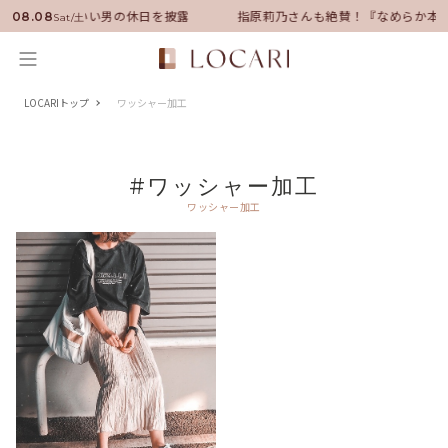
バサダーに就任！いい男の休日を披露
指原莉乃さんも絶賛！『なめらか本
08.08
Sat/土
LOCARIトップ
ワッシャー加工
#ワッシャー加工
ワッシャー加工