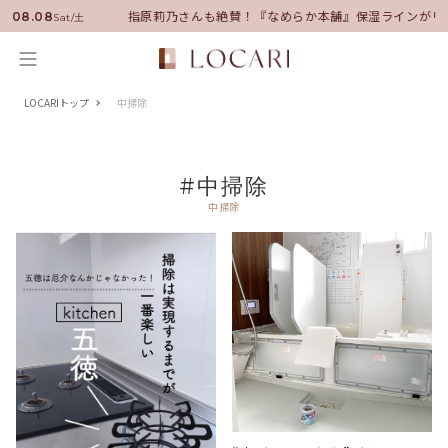
い男の休日を披露
指原莉乃さんも絶賛！『なめらか本舗』保湿ラインがリ
08.08
Sat/土
LOCARIトップ
中掃除
#中掃除
中掃除