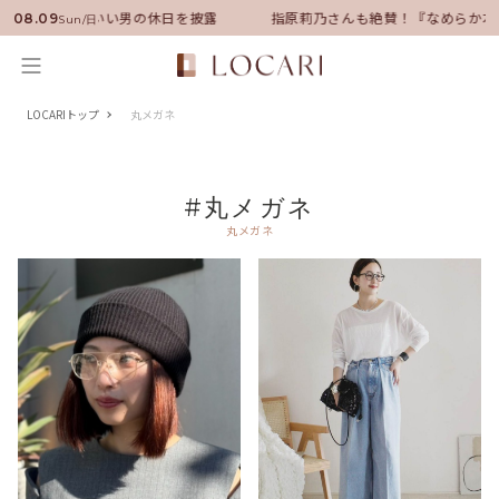
ンバサダーに就任！いい男の休日を披露
指原莉乃さんも絶賛！『なめらか本
08.09
Sun/日
LOCARIトップ
丸メガネ
#丸メガネ
丸メガネ