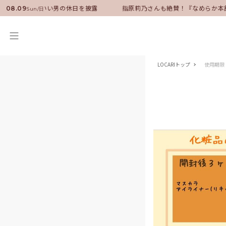
ンバサダーに就任！いい男の休日を披露
指原莉乃さんも絶賛！『なめらか本
08.09
Sun/日
LOCARIトップ
使用期限