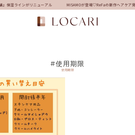
舗』保湿ラインがリニューアル
MISAMOが登場♡ReFaの新作ヘアケ
#使用期限
使用期限