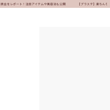
ア発表会をレポート！注目アイテムや美容法も公開
【プラステ】楽ちんな