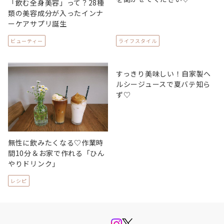
「飲む全身美容」って？28種
類の美容成分が入ったインナ
ーケアサプリ誕生
ビューティー
ライフスタイル
すっきり美味しい！自家製ヘ
ルシージュースで夏バテ知ら
ず♡
無性に飲みたくなる♡作業時
間10分＆お家で作れる「ひん
やりドリンク」
レシピ