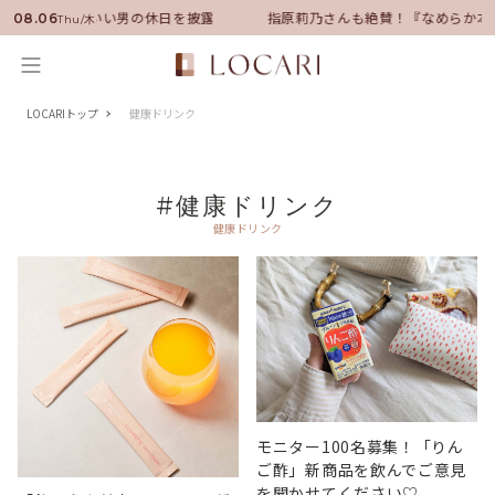
ンバサダーに就任！いい男の休日を披露
指原莉乃さんも絶賛！『なめらか本
08.06
Thu/木
LOCARIトップ
健康ドリンク
#健康ドリンク
健康ドリンク
モニター100名募集！「りん
ご酢」新商品を飲んでご意見
を聞かせてください♡