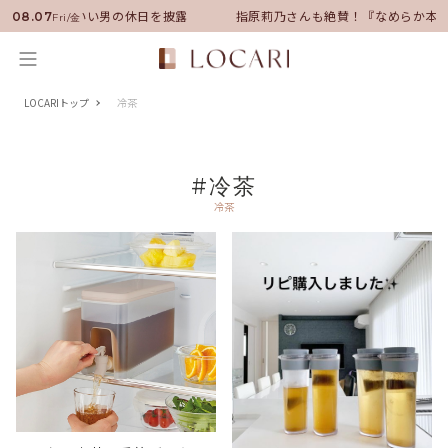
バサダーに就任！いい男の休日を披露
指原莉乃さんも絶賛！『なめらか本
08.07
Fri/金
LOCARIトップ
冷茶
#冷茶
冷茶