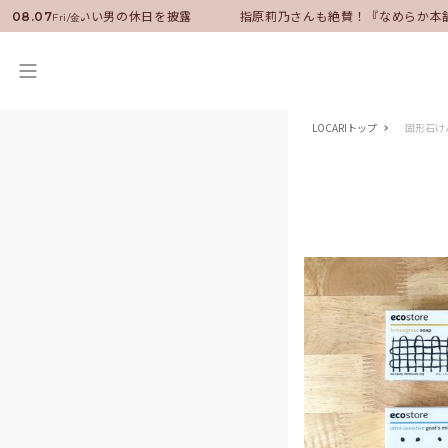
ンバサダーに就任！いい男の休日を披露
指原莉乃さんも絶賛！『なめらか本
08.07
Fri/金
LOCARIトップ
固形石け