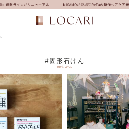
舗』保湿ラインがリニューアル
MISAMOが登場♡ReFaの新作ヘアケ
ん
#固形石けん
固形石けん