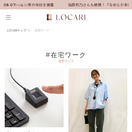
サダーに就任！いい男の休日を披露
指原莉乃さんも絶賛！『なめらか本舗
08.07
Fri/金
LOCARIトップ
在宅ワーク
#在宅ワーク
在宅ワーク