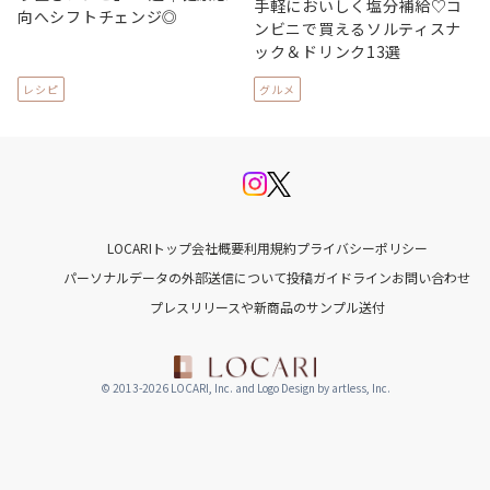
手軽においしく塩分補給♡コ
向へシフトチェンジ◎
ンビニで買えるソルティスナ
ック＆ドリンク13選
レシピ
グルメ
LOCARIトップ
会社概要
利用規約
プライバシーポリシー
パーソナルデータの外部送信について
投稿ガイドライン
お問い合わせ
プレスリリースや新商品のサンプル送付
© 2013-2026 LOCARI, Inc. and Logo Design by artless, Inc.