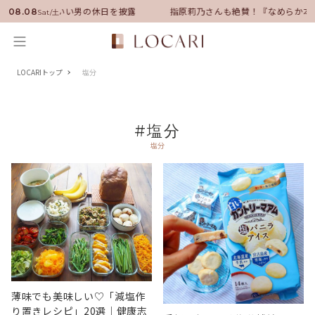
ンバサダーに就任！いい男の休日を披露
指原莉乃さんも絶賛！『なめらか本
08.08
Sat/土
LOCARIトップ
塩分
#塩分
塩分
薄味でも美味しい♡「減塩作
り置きレシピ」20選｜健康志