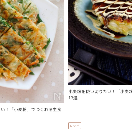
小麦粉を使い切りたい！「小麦
13選
ない！「小麦粉」でつくれる主食
レシピ