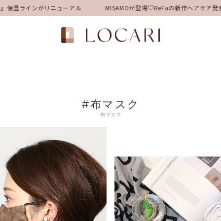
』保湿ラインがリニューアル
MISAMOが登場♡ReFaの新作ヘアケア
#布マスク
布マスク