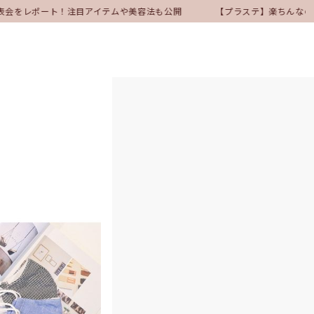
発表会をレポート！注目アイテムや美容法も公開
【プラステ】楽ちんなのに