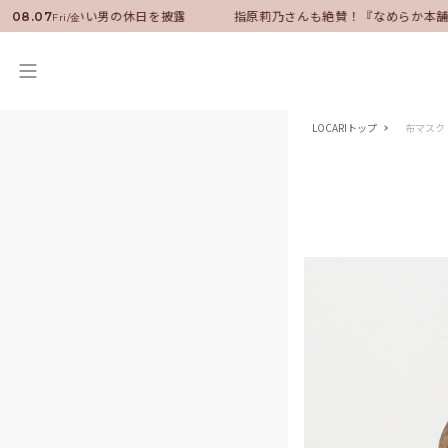
サダーに就任！いい男の休日を披露
指原莉乃さんも絶賛！『なめらか本舗
08.07
Fri/金
LOCARIトップ
布マスク