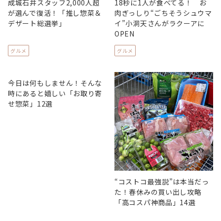
成城石井スタッフ2,000人超
18秒に1人が食べてる！ お
が選んで復活！「推し惣菜＆
肉ぎっしり“ごちそうシュウマ
デザート総選挙」
イ”小洞天さんがラクーアに
OPEN
グルメ
グルメ
今日は何もしません！そんな
時にあると嬉しい「お取り寄
せ惣菜」12選
“コストコ最強説”は本当だっ
た！春休みの買い出し攻略
「高コスパ神商品」14選