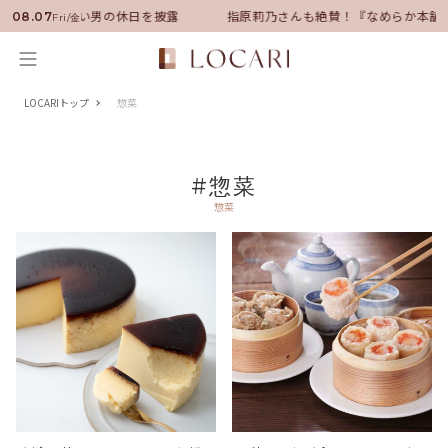
サダーに就任！いい男の休日を披露
指原莉乃さんも絶賛！『なめらか本舗
08.07
Fri/金
LOCARIトップ
惣菜
#惣菜
惣菜