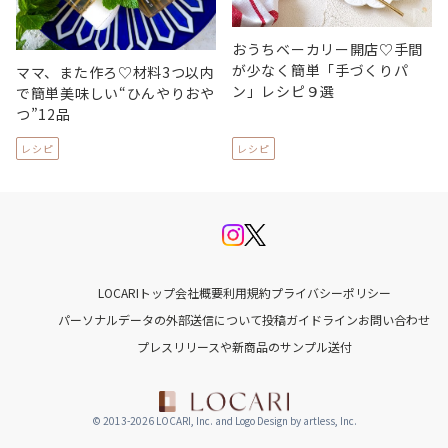
おうちベーカリー開店♡手間
が少なく簡単「手づくりパ
ママ、また作ろ♡材料3つ以内
ン」レシピ９選
で簡単美味しい“ひんやりおや
つ”12品
レシピ
レシピ
LOCARIトップ
会社概要
利用規約
プライバシーポリシー
パーソナルデータの外部送信について
投稿ガイドライン
お問い合わせ
プレスリリースや新商品のサンプル送付
© 2013-2026 LOCARI, Inc. and Logo Design by artless, Inc.