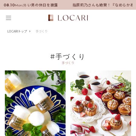
ンバサダーに就任！いい男の休日を披露
指原莉乃さんも絶賛！『なめらか本
08.10
Mon/月
LOCARIトップ
手づくり
#手づくり
手づくり