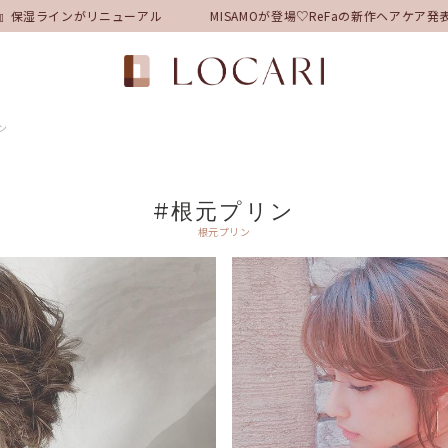
』保湿ラインがリニューアル
MISAMOが登場♡ReFaの新作ヘアケア
ン
#根元プリン
根元プリン