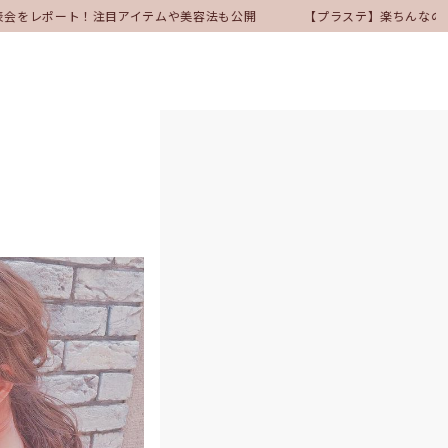
発表会をレポート！注目アイテムや美容法も公開
【プラステ】楽ちんなの