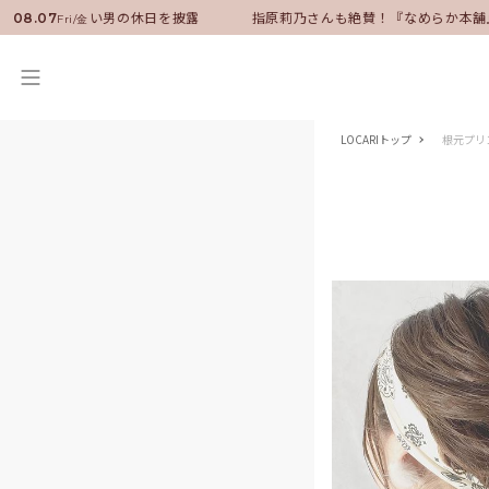
バサダーに就任！いい男の休日を披露
指原莉乃さんも絶賛！『なめらか本舗
08.07
Fri/金
LOCARIトップ
根元プリ