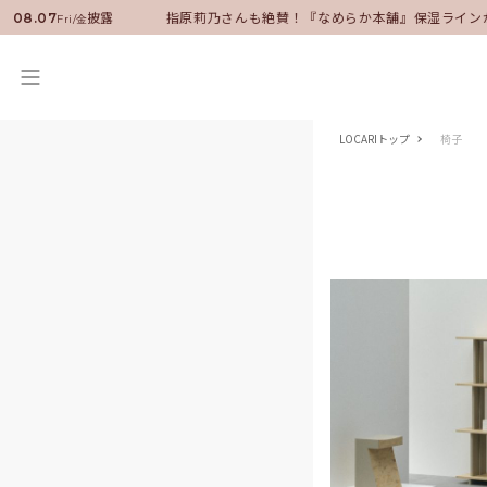
いい男の休日を披露
指原莉乃さんも絶賛！『なめらか本舗』保湿ライン
08.07
Fri/金
LOCARIトップ
椅子