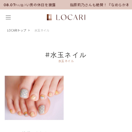
バサダーに就任！いい男の休日を披露
指原莉乃さんも絶賛！『なめらか本
08.07
Fri/金
LOCARIトップ
水玉ネイル
#水玉ネイル
水玉ネイル