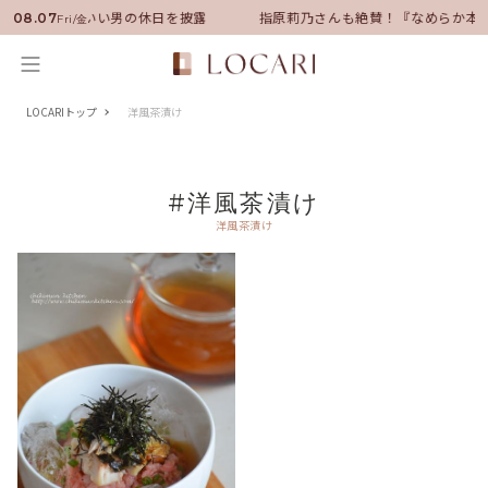
バサダーに就任！いい男の休日を披露
指原莉乃さんも絶賛！『なめらか本
08.07
Fri/金
LOCARIトップ
洋風茶漬け
#洋風茶漬け
洋風茶漬け