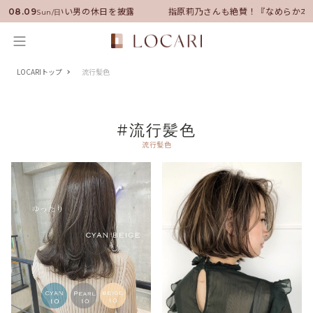
ンバサダーに就任！いい男の休日を披露
指原莉乃さんも絶賛！『なめらか本
08.09
Sun/日
LOCARIトップ
流行髪色
#流行髪色
流行髪色