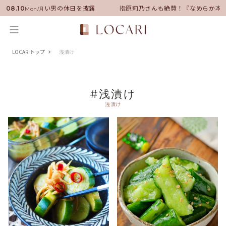
バサダーに就任！いい男の休日を披露
指原莉乃さんも絶賛！『なめらか本舗
08.10
Mon/月
LOCARIトップ
浅漬け
#浅漬け
浅漬け