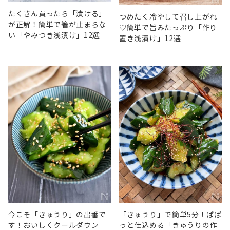
たくさん買ったら「漬ける」
つめたく冷やして召し上がれ
が正解！簡単で箸が止まらな
♡簡単で旨みたっぷり「作り
い「やみつき浅漬け」12選
置き浅漬け」12選
今こそ「きゅうり」の出番で
「きゅうり」で簡単5分！ぱぱ
す！おいしくクールダウン
っと仕込める「きゅうりの作