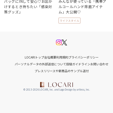
バッグにINして安心♡お出か
みんなが使っている「携帯ア
けするとき持ちたい「感染対
ルコールハンド除菌アイテ
策グッズ」
ム」大公開♡
ライフスタイル
LOCARIトップ
会社概要
利用規約
プライバシーポリシー
パーソナルデータの外部送信について
投稿ガイドライン
お問い合わせ
プレスリリースや新商品のサンプル送付
© 2013-2026 LOCARI, Inc. and Logo Design by artless, Inc.