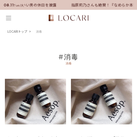
バサダーに就任！いい男の休日を披露
指原莉乃さんも絶賛！『なめらか本舗
08.11
Tue/火
LOCARIトップ
消毒
#消毒
消毒