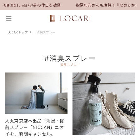
ンバサダーに就任！いい男の休日を披露
指原莉乃さんも絶賛！『なめらか本
08.09
Sun/日
LOCARIトップ
消臭スプレー
#消臭スプレー
消臭スプレー
大丸東京店へ出品！消臭・除
菌スプレー「NIOCAN」ニオ
イを、瞬間キャンセル。