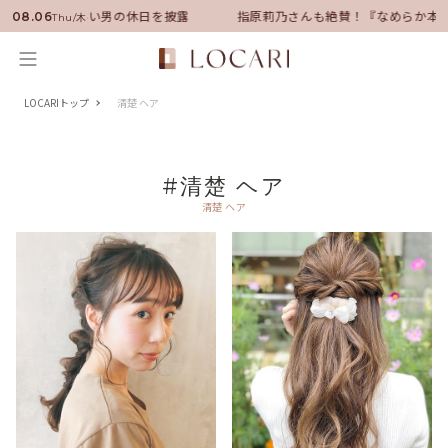
バサダーに就任！いい男の休日を披露
指原莉乃さんも絶賛！『なめらか本舗
08.06
Thu/木
LOCARIトップ
清楚 ヘア
#清楚 ヘア
清楚 ヘア