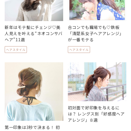
新年はモテ髪にチェンジ♡美
合コンでも職場でも♡鉄板
人見えを叶える“ネオコンサバ
「清楚系女子ヘアアレンジ」
ヘア”11選
が一番モテる
ヘアスタイル
ヘアスタイル
初対面で好印象を与えるに
は？ レングス別「好感度ヘア
アレンジ」８選
第一印象は3秒で決まる！ 初