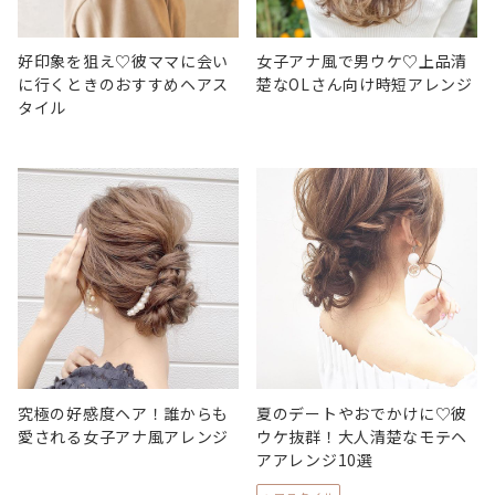
好印象を狙え♡彼ママに会い
女子アナ風で男ウケ♡上品清
に行くときのおすすめヘアス
楚なOLさん向け時短アレンジ
タイル
究極の好感度ヘア！誰からも
夏のデートやおでかけに♡彼
愛される女子アナ風アレンジ
ウケ抜群！大人清楚なモテヘ
アアレンジ10選