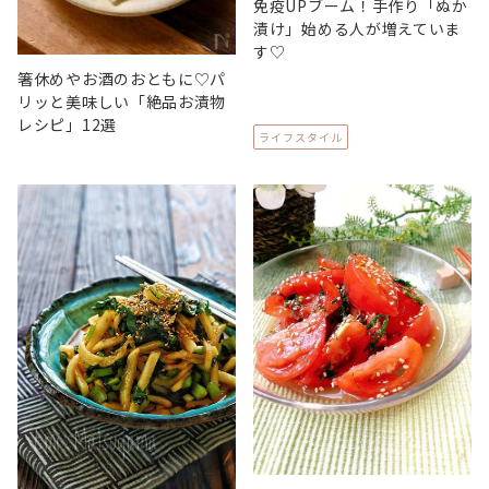
免疫UPブーム！手作り「ぬか
漬け」始める人が増えていま
す♡
箸休めやお酒のおともに♡パ
リッと美味しい「絶品お漬物
レシピ」12選
ライフスタイル