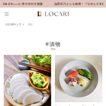
サダーに就任！いい男の休日を披露
指原莉乃さんも絶賛！『なめらか本舗
08.09
Sun/日
LOCARIトップ
漬物
#漬物
漬物