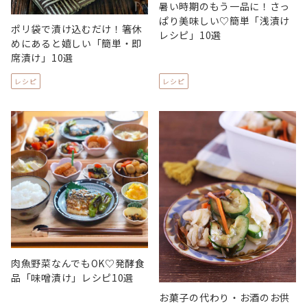
暑い時期のもう一品に！さっ
ぱり美味しい♡簡単「浅漬け
ポリ袋で漬け込むだけ！箸休
レシピ」10選
めにあると嬉しい「簡単・即
席漬け」10選
レシピ
レシピ
肉魚野菜なんでもOK♡発酵食
品「味噌漬け」レシピ10選
お菓子の代わり・お酒のお供