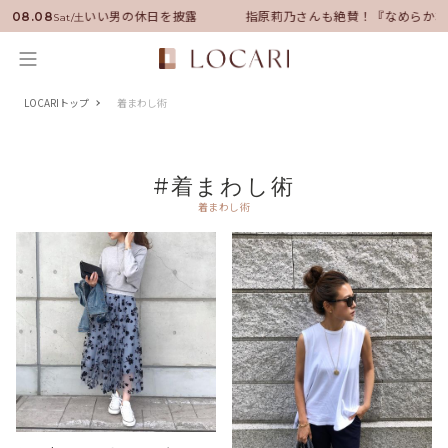
ンバサダーに就任！いい男の休日を披露
指原莉乃さんも絶賛！『なめらか本
08.08
Sat/土
LOCARIトップ
着まわし術
#着まわし術
着まわし術