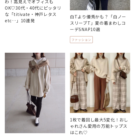
わ！高見えでオフィスも
OK♡30代・40代にピッタリ
な「titivate・神戸レタス
白Tより優秀かも？「白ノー
etc…」10連発
スリーブT」夏の着まわしコ
ーデSNAP10選
ファッション
1枚で着回し最大5変化！おし
ゃれさん愛用の万能トップス
はこれ♡