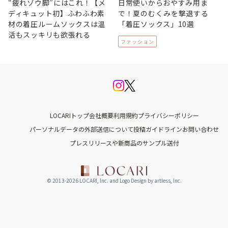
“疲れゾウ脚”にはこれ！【メ
日常使いからおやすみ用ま
ディキュット初】ふわふわ素
で！夏のむくみを撃退する
材の着圧ルームソックスは温
「着圧ソックス」10選
活もスッキリも欲張れる
ファッション
LOCARIトップ
会社概要
利用規約
プライバシーポリシー
パーソナルデータの外部送信について
投稿ガイドライン
お問い合わせ
プレスリリースや新商品のサンプル送付
© 2013-2026 LOCARI, Inc. and Logo Design by artless, Inc.