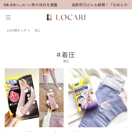
ンバサダーに就任！いい男の休日を披露
指原莉乃さんも絶賛！『なめらか本
08.06
Thu/木
LOCARIトップ
着圧
#着圧
着圧