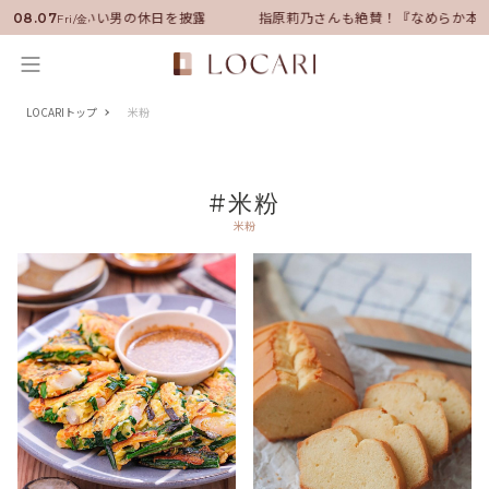
バサダーに就任！いい男の休日を披露
指原莉乃さんも絶賛！『なめらか本
08.07
Fri/金
LOCARIトップ
米粉
#米粉
米粉